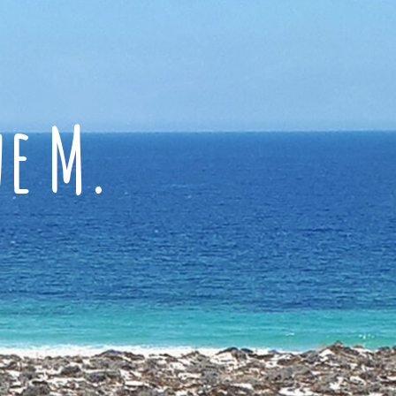
ne M.