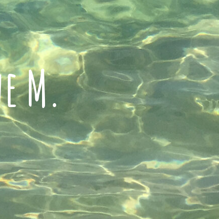
ne M.