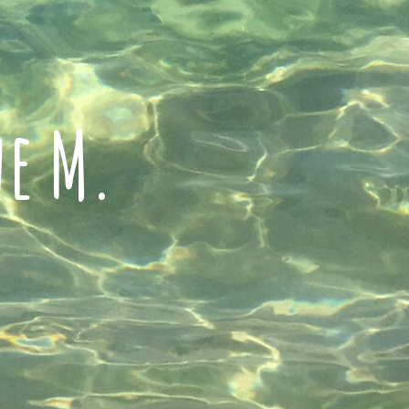
ne M.