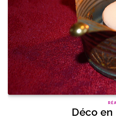
RÉA
Déco en 