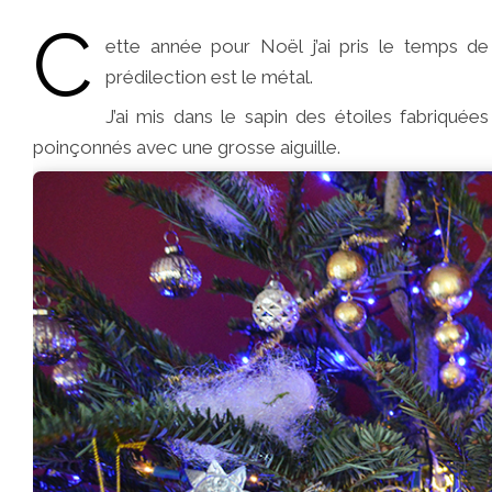
C
ette année pour Noël j’ai pris le temps de
prédilection est le métal.
J’ai mis dans le sapin des étoiles fabriquée
poinçonnés avec une grosse aiguille.