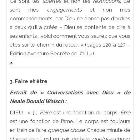
Ce sont tes
libertés
et non tes
restrictions
. Ce
sont mes
engagements
et non mes
commandements, car Dieu ne donne pas d’ordres
à ceux qu’Il a créés – Dieu se contente de dire à
ses enfants : voici comment vous saurez que vous
êtes sur le chemin du retour. » (pages 120 à 123 –
Edition Aventure Secrète de J’ai Lu)
3. Faire et être
Extrait de « Conversations avec Dieu » de
Neale Donald Walsch :
DIEU : « […]
Faire
est une fonction du corps.
Etre
est une fonction de l’âme. Le corps est toujours
en train de faire
quelque chose
. Chaque minute de
chaque jour, il est en train de faire
quelque chose
.