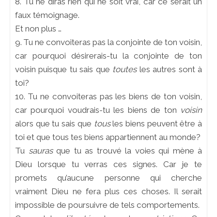
8. Tu ne diras rien qui ne soit vrai, car ce serait un
faux témoignage.
Et non plus …
9. Tu ne convoiteras pas la conjointe de ton voisin,
car pourquoi désirerais-tu la conjointe de ton
voisin puisque tu sais que
toutes
les autres sont à
toi?
10. Tu ne convoiteras pas les biens de ton voisin,
car pourquoi voudrais-tu les biens de ton
voisin
alors que tu sais que
tous
les biens peuvent être à
toi et que tous tes biens appartiennent au monde?
Tu
sauras
que tu as trouvé la voies qui mène à
Dieu lorsque tu verras ces signes. Car je te
promets qu’aucune personne qui cherche
vraiment Dieu ne fera plus ces choses. Il serait
impossible de poursuivre de tels comportements.