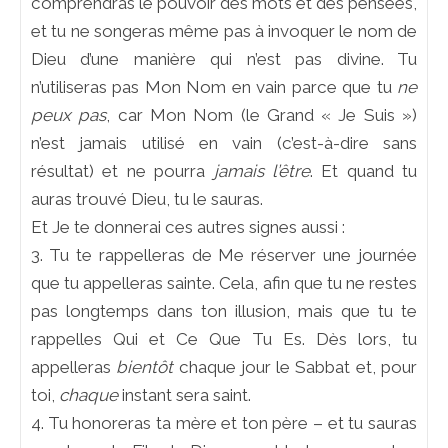
comprendras le pouvoir des mots et des pensées,
et tu ne songeras même pas à invoquer le nom de
Dieu d’une manière qui n’est pas divine. Tu
n’utiliseras pas Mon Nom en vain parce que tu
ne
peux pas
, car Mon Nom (le Grand « Je Suis »)
n’est jamais utilisé en vain (c’est-à-dire sans
résultat) et ne pourra
jamais l’être
. Et quand tu
auras trouvé Dieu, tu le sauras.
Et Je te donnerai ces autres signes aussi :
3. Tu te rappelleras de Me réserver une journée
que tu appelleras sainte. Cela, afin que tu ne restes
pas longtemps dans ton illusion, mais que tu te
rappelles Qui et Ce Que Tu Es. Dès lors, tu
appelleras
bientôt
chaque jour le Sabbat et, pour
toi,
chaque
instant sera saint.
4. Tu honoreras ta mère et ton père – et tu sauras