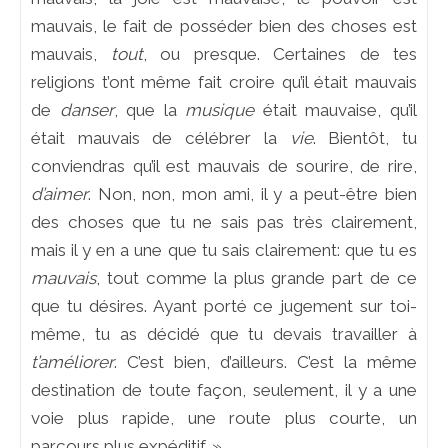
mauvais, le fait de posséder bien des choses est
mauvais,
tout
, ou presque. Certaines de tes
religions t’ont même fait croire qu’il était mauvais
de
danser
, que la
musique
était mauvaise, qu’il
était mauvais de célébrer la
vie
. Bientôt, tu
conviendras qu’il est mauvais de sourire, de rire,
d’aimer
. Non, non, mon ami, il y a peut-être bien
des choses que tu ne sais pas très clairement,
mais il y en a une que tu sais clairement: que tu es
mauvais
, tout comme la plus grande part de ce
que tu désires. Ayant porté ce jugement sur toi-
même, tu as décidé que tu devais travailler à
t’améliorer
. C’est bien, d’ailleurs. C’est la même
destination de toute façon, seulement, il y a une
voie plus rapide, une route plus courte, un
parcours plus expéditif. »