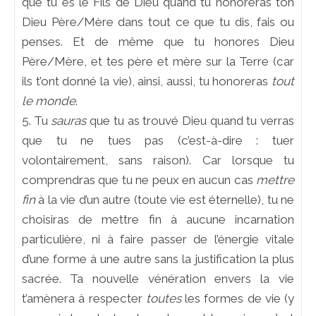
que tu es le Fils de Dieu quand tu honoreras ton
Dieu Père/Mère dans tout ce que tu dis, fais ou
penses. Et de même que tu honores Dieu
Père/Mère, et tes père et mère sur la Terre (car
ils t’ont donné la vie), ainsi, aussi, tu honoreras
tout
le monde
.
5. Tu
sauras
que tu as trouvé Dieu quand tu verras
que tu ne tues pas (c’est-à-dire : tuer
volontairement, sans raison). Car lorsque tu
comprendras que tu ne peux en aucun cas
mettre
fin
à la vie d’un autre (toute vie est éternelle), tu ne
choisiras de mettre fin à aucune incarnation
particulière, ni à faire passer de l’énergie vitale
d’une forme à une autre sans la justification la plus
sacrée. Ta nouvelle vénération envers la vie
t’amènera à respecter
toutes
les formes de vie (y