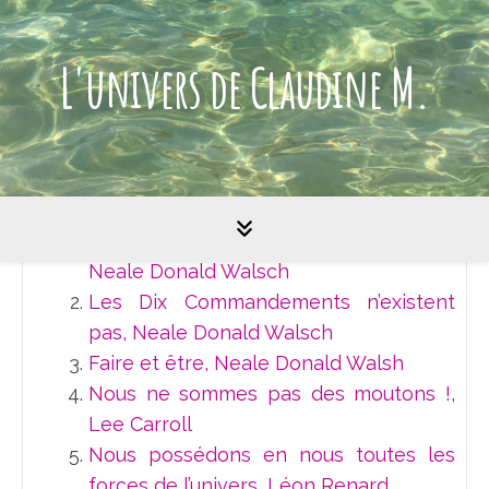
L'univers de Claudine M.
SPIRITUALITÉ - TEXTES CHOISIS
Dieu
Nous sommes un fragment de Dieu,
Neale Donald Walsch
Les Dix Commandements n’existent
pas, Neale Donald Walsch
Faire et être, Neale Donald Walsh
Nous ne sommes pas des moutons !,
Lee Carroll
Nous possédons en nous toutes les
forces de l’univers, Léon Renard