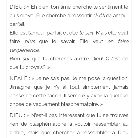
DIEU : « Eh bien, ton âme cherche le sentiment le
plus élevé. Elle cherche à ressentir
(à être)
l’amour
parfait.
Elle est l’amour parfait et elle
le sait
. Mais elle veut
faire
plus
que le savoir. Elle veut
en faire
l’expérience
.
Bien
sûr
que tu cherches à être Dieu! Qu’est-ce
que tu croyais? »
NEALE : « Je ne sais pas. Je me pose la question.
J’imagine que je n’y ai tout simplement jamais
pensé de cette façon. Il semble y avoir là quelque
chose de vaguement blasphématoire. »
DIEU : « N’est-il pas intéressant que tu ne trouves
rien de blasphématoire à vouloir ressembler au
diable, mais que chercher à ressembler à Dieu