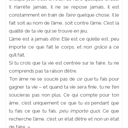
Il n’arrête jamais, il ne se repose jamais, il est
constamment en train de
faire
quelque chose. Il le
fait soit au nom de l’âme, soit contre l’âme. C’est la
qualité de ta vie qui se trouve en jeu.
L’âme est à jamais
être
. Elle est ce qu’elle est, peu
importe ce que fait le corps, et non
grâce
à ce
qu’il fait.
Si tu crois que ta vie est centrée sur le faire, tu ne
comprends pas ta raison d’être.
Ton âme ne se soucie pas de
ce que
tu fais pour
gagner ta vie – et quand ta vie sera finie, tu ne t’en
soucieras pas non plus. Ce qui compte pour ton
âme, c’est uniquement ce que tu
es
pendant que
tu fais ce que tu fais,
peu importe quoi
. Ce que
recherche l’âme, c’est un état d’être et non un état
de faire. »