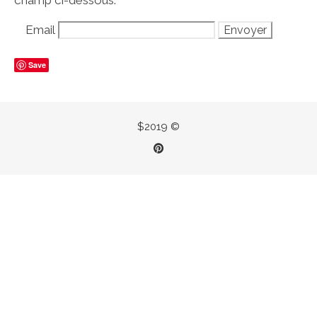
champ ci-dessous.
Email
Save
$2019 ©