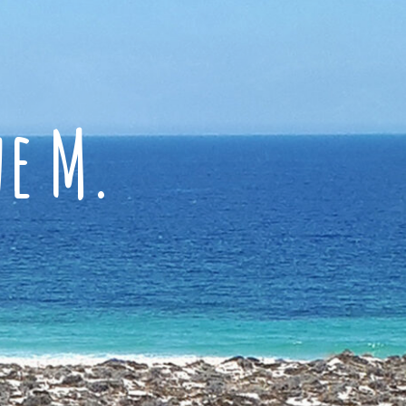
ne M.