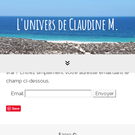
L'univers de Claudine M.
Comment-subscriptions
Vous pouvez suivre la discussion sur
Le bourdon
sans avoir à laisser un commentaire. Chouette, pas
vrai ? Entrez simplement votre adresse email dans le
champ ci-dessous.
Email
Save
$2019 ©