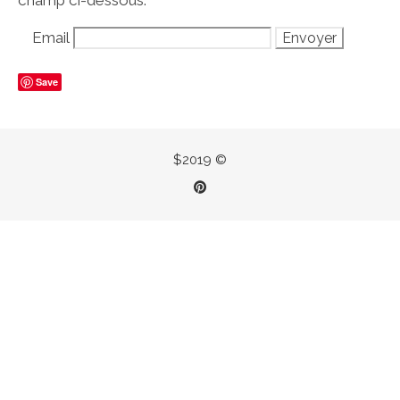
champ ci-dessous.
Email
Save
$2019 ©