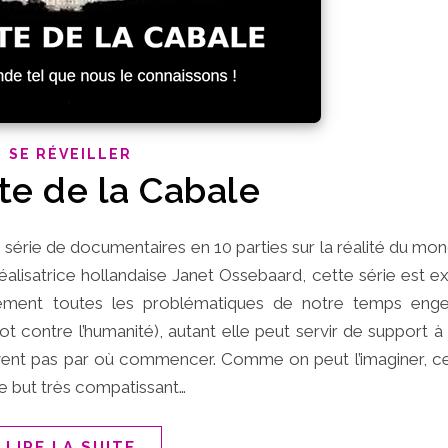
SE RÉVEILLER
te de la Cabale
e série de documentaires en 10 parties sur la réalité du mo
éalisatrice hollandaise Janet Ossebaard, cette série est e
usement toutes les problématiques de notre temps enge
t contre l’humanité), autant elle peut servir de support à
savent pas par où commencer. Comme on peut l’imaginer, ce
le but très compatissant…
LIRE LA SUITE