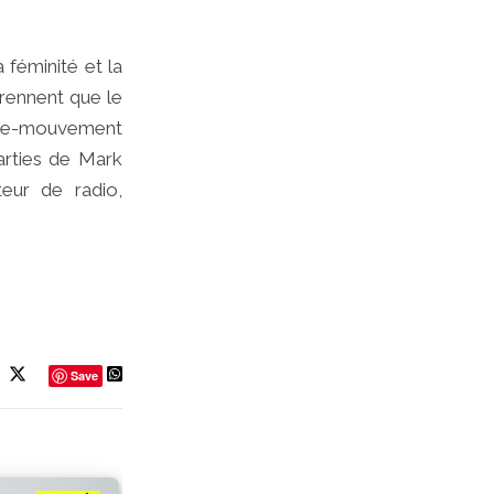
 féminité et la
rennent que le
ntre-mouvement
arties de Mark
teur de radio,
Save