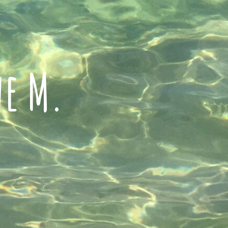
ne M.