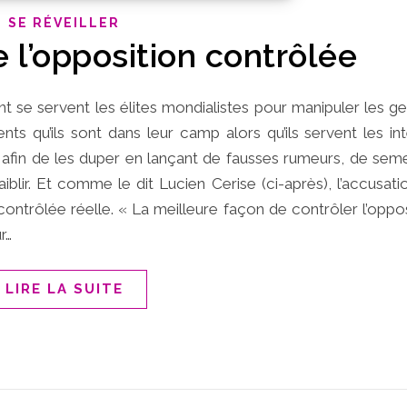
SE RÉVEILLER
e l’opposition contrôlée
t se servent les élites mondialistes pour manipuler les g
nts qu’ils sont dans leur camp alors qu’ils servent les int
nts afin de les duper en lançant de fausses rumeurs, de sem
aiblir. Et comme le dit Lucien Cerise (ci-après), l’accusati
contrôlée réelle. « La meilleure façon de contrôler l’oppos
r…
LIRE LA SUITE