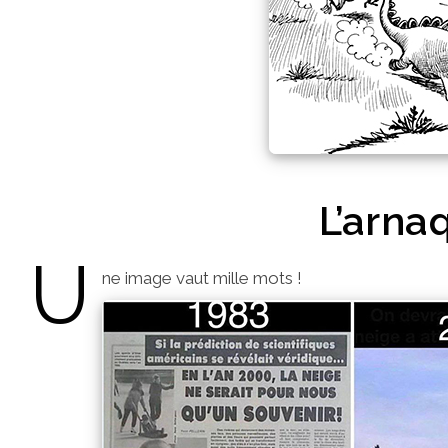
L’arna
U
ne image vaut mille mots !