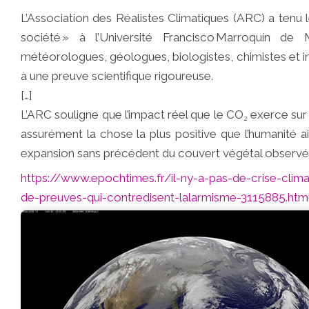
L’Association des Réalistes Climatiques (ARC) a tenu
société » à l’Université Francisco Marroquín de
météorologues, géologues, biologistes, chimistes et ingén
à une preuve scientifique rigoureuse.
[…]
L’ARC souligne que l’impact réel que le CO₂ exerce su
assurément la chose la plus positive que l’humanité a
expansion sans précédent du couvert végétal observée 
https://www.epochtimes.fr/il-ny-a-pas-de-crise-climat
de-preuves-qui-contredisent-lalarmisme-3115885.htm