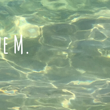
ne M.