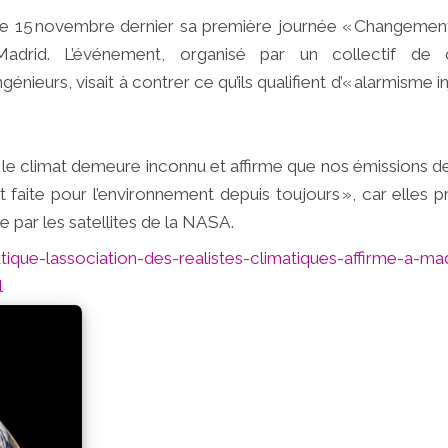
 le 15 novembre dernier sa première journée « Changement
 Madrid. L’événement, organisé par un collectif de c
ieurs, visait à contrer ce qu’ils qualifient d’« alarmisme in
r le climat demeure inconnu et affirme que nos émissions d
it faite pour l’environnement depuis toujours », car elles
par les satellites de la NASA.
ique-lassociation-des-realistes-climatiques-affirme-a-ma
l