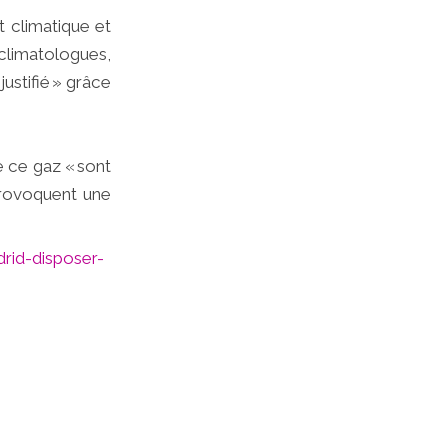
 climatique et
limatologues,
justifié » grâce
e ce gaz « sont
 provoquent une
drid-disposer-