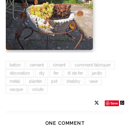
béton
cement
ciment
comment fabriquer
décoration
diy
fer
fil de fer
jardin
métal
planter
pot
shabby
vase
vasque
volute
Save
ONE COMMENT