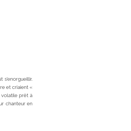
 s’enorgueillir.
re et criaient «
 volatile prêt à
leur chanteur en