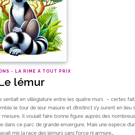
ONS - LA RIME À TOUT PRIX
Le lémur
 se sentait en villégiature entre les quatre murs – certes fa
mble le tour de leur masure et d’instinct s’y surent en lieu sûr
ur mesure. Il voulait faire bonne figure auprès des nombreu
ure dans ce parc de grande envergure. Mais une espèce d’u
avait mis la race des lémurs sans force ni armure…