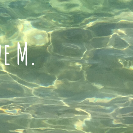
ne M.