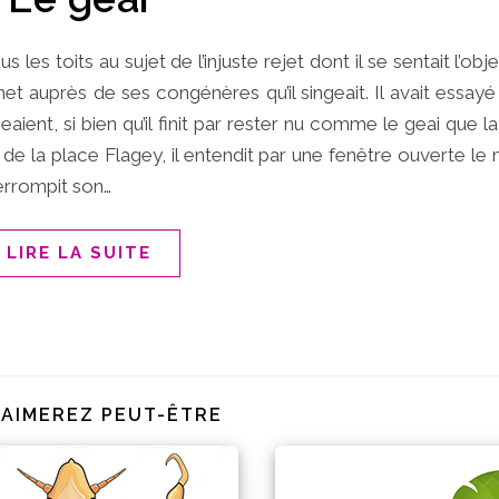
us les toits au sujet de l’injuste rejet dont il se sentait l’obje
et auprès de ses congénères qu’il singeait. Il avait essay
aient, si bien qu’il finit par rester nu comme le geai que la
de la place Flagey, il entendit par une fenêtre ouverte le 
nterrompit son…
LIRE LA SUITE
 AIMEREZ PEUT-ÊTRE