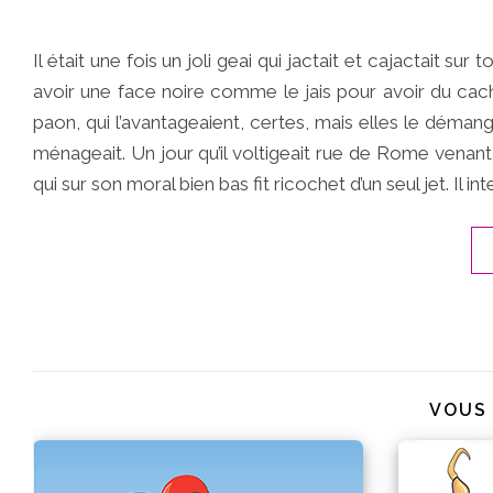
Il était une fois un joli geai qui jactait et cajactait sur to
avoir une face noire comme le jais pour avoir du cach
paon, qui l’avantageaient, certes, mais elles le démange
ménageait. Un jour qu’il voltigeait rue de Rome venant 
qui sur son moral bien bas fit ricochet d’un seul jet. Il i
VOUS