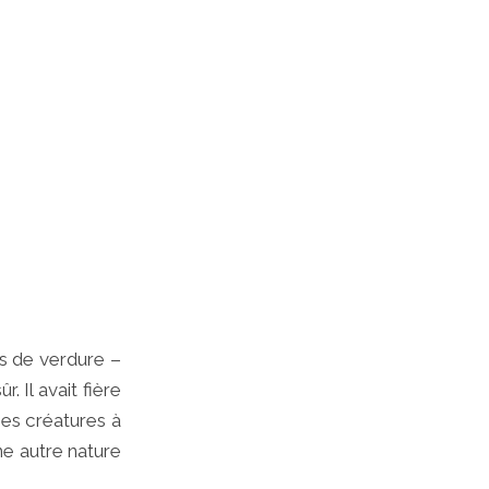
its de verdure –
. Il avait fière
ses créatures à
ne autre nature