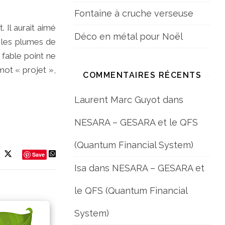
Fontaine à cruche verseuse
t. Il aurait aimé
Déco en métal pour Noël
é les plumes de
 fable point ne
mot « projet »,
COMMENTAIRES RÉCENTS
Laurent Marc Guyot
dans
NESARA – GESARA et le QFS
(Quantum Financial System)
Save
Isa
dans
NESARA – GESARA et
le QFS (Quantum Financial
System)