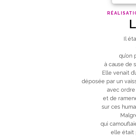
RÉALISATI
L
Il ét
qu’on 
à cause de s
Elle venait d
déposée par un vaiss
avec ordre
et de ramen
sur ces huma
Malgr
qui camouflai
elle étai