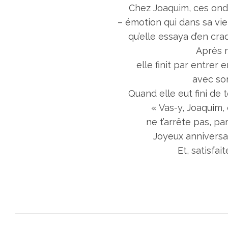
Chez Joaquim, ces onde
– émotion qui dans sa vi
qu’elle essaya d’en cr
Après m
elle finit par entrer
avec son
Quand elle eut fini de t
« Vas-y, Joaquim, 
ne t’arrête pas, p
Joyeux anniversai
Et, satisfai