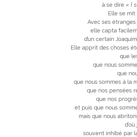
à se dire « i’
Elle se mi
Avec ses étranges
elle capta facile
d’un certain Joaquim
Elle apprit des choses ét
que le
que nous sommes 
que nou
que nous sommes à la me
que nos pensées re
que nos progrès 
et puis que nous somme
mais que nous abriton
d’où 
souvent inhibé par la