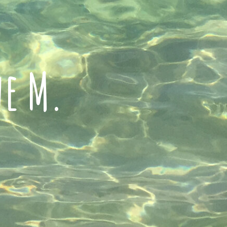
ne M.