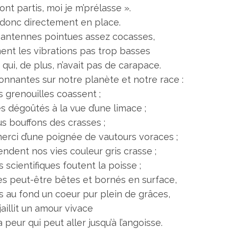
 sont partis, moi je m’prélasse ».
t donc directement en place.
 antennes pointues assez cocasses,
ment les vibrations pas trop basses
 qui, de plus, n’avait pas de carapace.
onnantes sur notre planète et notre race :
s grenouilles coassent ;
dégoûtés à la vue d’une limace ;
s bouffons des crasses ;
rci d’une poignée de vautours voraces ;
ndent nos vies couleur gris crasse ;
scientifiques foutent la poisse ;
s peut-être bêtes et bornés en surface,
s au fond un coeur pur plein de grâces,
jaillit un amour vivace
 peur qui peut aller jusqu’à l’angoisse.