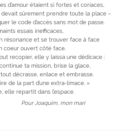
s d’amour étaient si fortes et coriaces,
e devait sûrement prendre toute la place –
aquer le code d’accès sans mot de passe.
aints essais inefficaces,
 en résonance et se trouver face à face
 coeur ouvert côté face.
out recopier, elle y laissa une dédicace :
continue ta mission, brise la glace,
artout décrasse, enlace et embrasse.
re de la part d’une extra-limace. »
te, elle repartit dans l’espace.
Pour Joaquim, mon mari