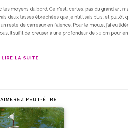
ec les moyens du bord. Ce n’est, certes, pas du grand art m
is deux tasses ébréchées que je n’utilisais plus, et plutôt q
é un reste de carreaux en faïence. Pour le moule, j’ai eu l’id
nous, il suffit de creuser à une profondeur de 30 cm pour en
LIRE LA SUITE
 AIMEREZ PEUT-ÊTRE