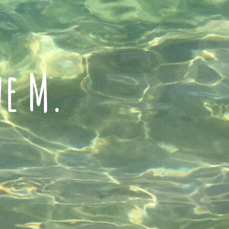
ne M.