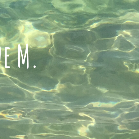
ne M.