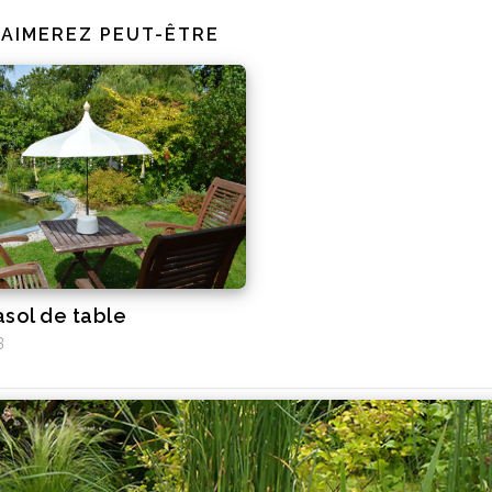
 AIMEREZ PEUT-ÊTRE
asol de table
3