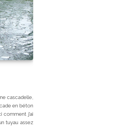
une cascadelle,
ascade en béton
i comment j’ai
 un tuyau assez