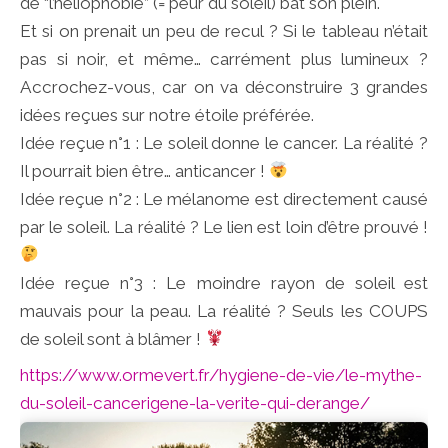
de “l’héliophobie” (= peur du soleil) bat son plein.
Et si on prenait un peu de recul ? Si le tableau n’était
pas si noir, et même… carrément plus lumineux ?
Accrochez-vous, car on va déconstruire 3 grandes
idées reçues sur notre étoile préférée.
Idée reçue n°1 : Le soleil donne le cancer. La réalité ?
Il pourrait bien être… anticancer !
Idée reçue n°2 : Le mélanome est directement causé
par le soleil. La réalité ? Le lien est loin d’être prouvé !
Idée reçue n°3 : Le moindre rayon de soleil est
mauvais pour la peau. La réalité ? Seuls les COUPS
de soleil sont à blâmer !
https://www.ormevert.fr/hygiene-de-vie/le-mythe-
du-soleil-cancerigene-la-verite-qui-derange/