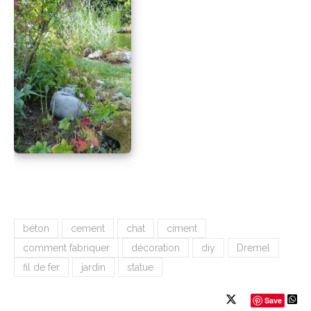
béton
cement
chat
ciment
comment fabriquer
décoration
diy
Dremel
fil de fer
jardin
statue
Save