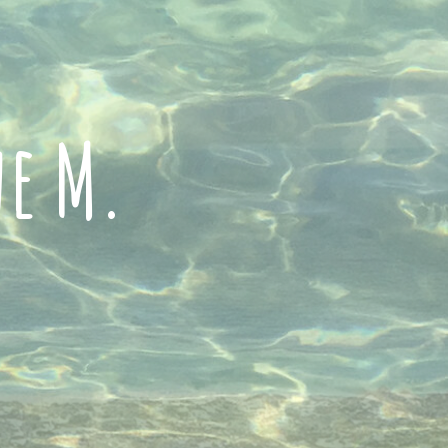
ne M.