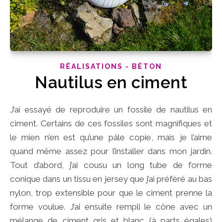
RÉALISATIONS - BÉTON
Nautilus en ciment
J’ai essayé de reproduire un fossile de nautilus en
ciment. Certains de ces fossiles sont magnifiques et
le mien n’en est qu’une pâle copie, mais je l’aime
quand même assez pour l’installer dans mon jardin.
Tout d’abord, j’ai cousu un long tube de forme
conique dans un tissu en jersey que j’ai préféré au bas
nylon, trop extensible pour que le ciment prenne la
forme voulue. J’ai ensuite rempli le cône avec un
mélange de ciment gris et blanc (à parts égales)