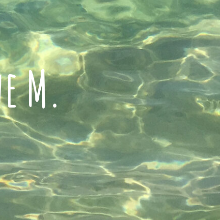
ne M.