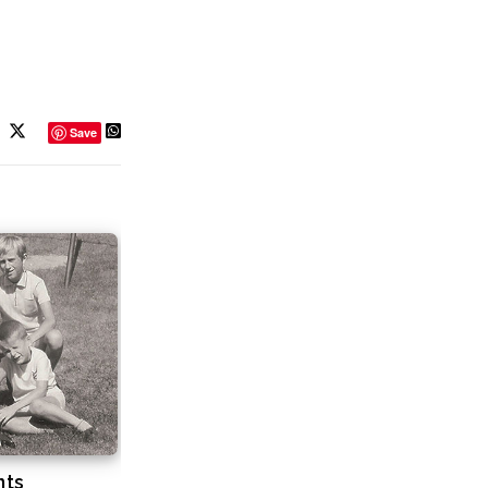
Save
nts