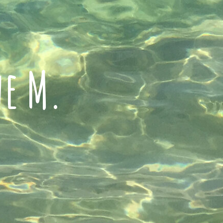
ne M.